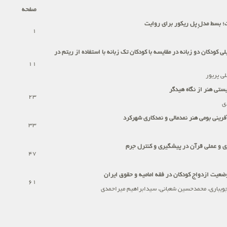
صفحه
ت؛ بسط مدلِ پل ریکور برای روایت
1
کودکان دو زبانه در مقایسه با کودکان تک زبانه با استفاده از ریتم در
11
لی پریور
یستی هنر از نگاه هیدگر
23
ی
فرینی بومی هنر نمدمالی و نمدکاری شهرکرد
33
ی و عملی قرآن در پیشگیری و کنترل جرم
47
وضعیت ازدواج کودکان در فقه امامیه و حقوق ایران
61
جویباری، محمدحسین شعبانی، سیدابراهیم میراحمدی