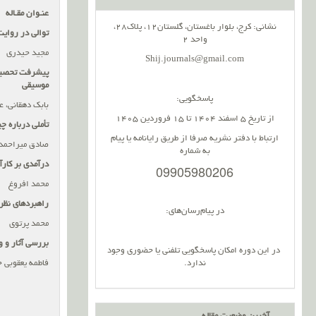
عنـوان مقـاله
نشانی: کرج، بلوار باغستان، گلستان12، پلاک28،
توالی در روای
واحد 2
مجید حیدری
Shij.journals@gmail.com
پیشرفت تحصیلی 
موسیقی
پاسخگویی:
بابک دهقانی، ع
از تاریخ 5 اسفند 1404 تا 15 فروردین 1405
تأملی درباره چ
ارتباط با دفتر نشریه صرفا از طریق رایانامه یا پیام
صادق میراحمد
به شماره
درآمدی بر کارآ
09905980206
محمد افروغ
راهبردهای نظر
در پیام‌رسان‌های:
محمد پرتوی
بررسی آثار و 
در این دوره امکان پاسخگویی تلفنی یا حضوری وجود
ندارد.
فاطمه یعقوبی 