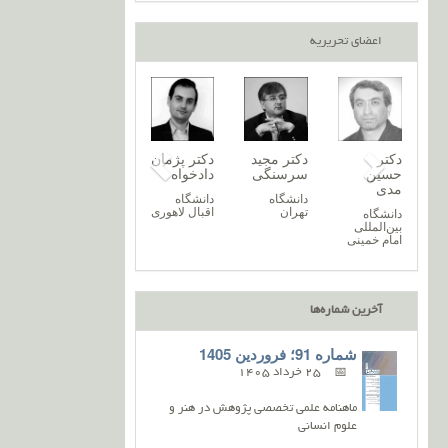
اعضای تحریریه
تر
دکتر نغمه
دکتر پریسا
دکتر
دکتر مجید
دکتر
‌اله
خرازیان
آروند
حسین
سرسنگی
دادخ
یمی
مدی
دانشگاه
دانشگاه
دانشگاه
دانش
زنجان
گیلان
تهران
اقبال
شگاه
دانشگاه
ندران
بین‌المللی
امام خمینی
آخرین شماره‌ها
شماره 91؛ فروردین 1405
25 خرداد 1405
ماهنامه علمی تخصصی پژوهش در هنر و
علوم انسانی