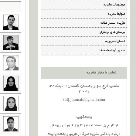
موضوعات نشریه
ضوابط نشریه
هزینه انتشار مقاله
پرسش‌های پرتکرار
اعضای تحریریه
صدور گواهینامه ها
تماس با دفتر نشریه
نشانی: کرج، بلوار باغستان، گلستان12، پلاک28،
واحد 2
Shij.journals@gmail.com
پاسخگویی:
از تاریخ 5 اسفند 1404 تا 15 فروردین 1405
ارتباط با دفتر نشریه صرفا از طریق رایانامه یا پیام