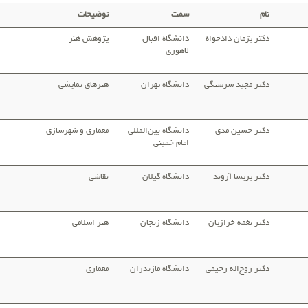
نام
سمت
توضیحات
دکتر پژمان دادخواه
دانشگاه اقبال
پژوهش هنر
لاهوری
دکتر مجید سرسنگی
دانشگاه تهران
هنرهای نمایشی
دکتر حسین مدی
دانشگاه بین‌المللی
معماری و شهرسازی
امام خمینی
دکتر پریسا آروند
دانشگاه گیلان
نقاشی
دکتر نغمه خرازیان
دانشگاه زنجان
هنر اسلامی
دکتر روح‌اله رحیمی
دانشگاه مازندران
معماری