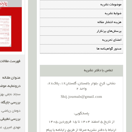
موضوعات نشریه
ضوابط نشریه
هزینه انتشار مقاله
پرسش‌های پرتکرار
اعضای تحریریه
صدور گواهینامه ها
فهرست مقالات
تماس با دفتر نشریه
عنـوان مقـاله
نشانی: کرج، بلوار باغستان، گلستان12، پلاک28،
درونمایه، موض
واحد 2
سجاد نجفی بهز
Shij.journals@gmail.com
بررسی جایگاه ب
دومان ریاضی، 
پاسخگویی:
بررسی تطبیق
از تاریخ 5 اسفند 1404 تا 15 فروردین 1405
مهدی امیری، ع
ارتباط با دفتر نشریه صرفا از طریق رایانامه یا پیام