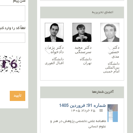
متن پیام
اعضای تحریریه
لطفاً کد را وارد کن
تر
دکتر نغمه
دکتر پریسا
دکتر
دکتر مجید
دکتر
‌اله
خرازیان
آروند
حسین
سرسنگی
دادخ
یمی
مدی
دانشگاه
دانشگاه
دانشگاه
دانش
زنجان
گیلان
تهران
اقبال
شگاه
دانشگاه
ندران
بین‌المللی
امام خمینی
آخرین شماره‌ها
شماره 91؛ فروردین 1405
25 خرداد 1405
ماهنامه علمی تخصصی پژوهش در هنر و
علوم انسانی