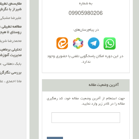
به شماره
مقایسه
ی تطبیق
شیراز با نگرش
09905980206
علیرضا مشبکی 
مطالعه تطبیقی 
در پیام‌رسان‌های:
روستای لا هیجا
محمدرضا شریف‌
تحلیلی برماهیت
مدیریت آموزشی
در این دوره امکان پاسخگویی تلفنی یا حضوری وجود
ندارد.
بابک دهقانی، ع
بررسی نگارگری 
مانا احمدی ، ع
آخرین وضعیت مقاله
جهت استعلام از آخرین وضعیت مقاله خود، کد رهگیری
مقاله را در کادر زیر وارد نمایید.