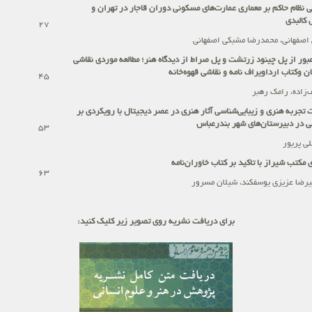
ی نظام حاکم بر معماری عمارت‌های مسکونی دوران قاجار در تهران و
 کالبدی
27
اصفهانی، محمدرضا مشبکی اصفهانی
عبور از پل چینود زرتشت و پل صراط از دیدگاه هنر؛ مطالعه موردی نقاشی
ن وکتاب ارداویراف نامه و نقاشی قهوه‌خانه
45
زاده، رامک رهبر
 تجربه هنری و زیبایی‌شناسی آثار هنری در عصر دیجیتال با رویکردی بر
 در دبیرستان‌های شهر بندرعباس
53
لی پریور
مکتب شیراز با تاکید بر کتاب خاوران‌نامه
63
لیرضا عزیزی یوسفکند، شیلان مسرور
برای دریافت نشریه روی تصویر زیر کلیک کنید: