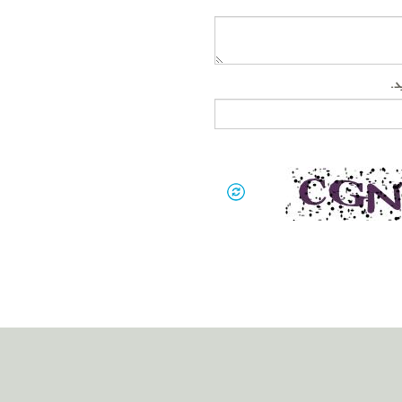
ید.
 پژمان
واه
گاه
 لاهوری