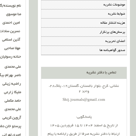
موضوعات نشریه
نام نویسنده/گ
ضوابط نشریه
منا موسوی
امین احمدی
هزینه انتشار مقاله
نسرین سادات ج
پرسش‌های پرتکرار
آذین اسلامی
اعضای تحریریه
مهلا صاحبی
صدور گواهینامه ها
حنانه رسولیان
علی محمدی
تماس با دفتر نشریه
ناصر بهرام بیگ
راضیه زینلی
نشانی: کرج، بلوار باغستان، گلستان12، پلاک28،
واحد 2
ملیکا زارعی
Shij.journals@gmail.com
حامد مکملی
علی محمدی
پاسخگویی:
آروین کریمی
از تاریخ 5 اسفند 1404 تا 15 فروردین 1405
پرستو خان دش
ارتباط با دفتر نشریه صرفا از طریق رایانامه یا پیام
امیری تهرانی