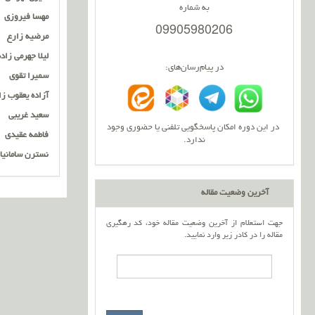
به شماره
مهسا فیروزی
09905980206
مرضیه زارع
لیلا جهرمی زاده
در پیام‌رسان‌های:
سمیرا تقوی
آزاده یعقوب زا
سعید غریبی
در این دوره امکان پاسخگویی تلفنی یا حضوری وجود
فاطمه عقیدی
ندارد.
نسترن سامانیا
آخرین وضعیت مقاله
جهت استعلام از آخرین وضعیت مقاله خود، کد رهگیری
مقاله را در کادر زیر وارد نمایید.