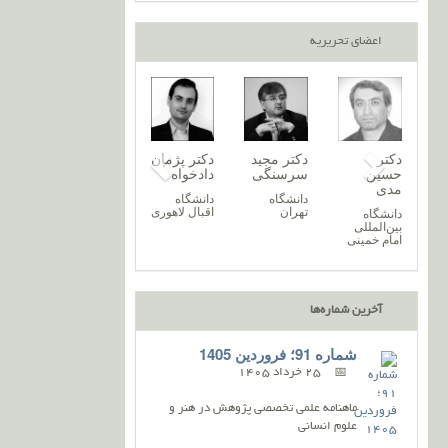
اعضای تحریریه
دکتر نغمه
دکتر پریسا
دکتر
دکتر مجید
دکتر پژ
ه
خرازیان
آروند
حسین
سرسنگی
دادخواه
مدی
دانشگاه
دانشگاه
دانشگاه
دانشگاه
زنجان
گیلان
تهران
اقبال لا
ه
دانشگاه
ن
بین‌المللی
امام خمینی
آخرین شماره‌ها
شماره 91؛ فروردین 1405
25 خرداد 1405
ماهنامه علمی تخصصی پژوهش در هنر و
علوم انسانی