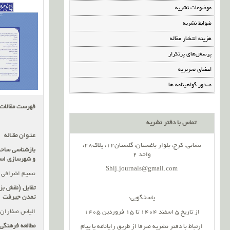
موضوعات نشریه
ضوابط نشریه
هزینه انتشار مقاله
پرسش‌های پرتکرار
اعضای تحریریه
صدور گواهینامه ها
فهرست مقالات
تماس با دفتر نشریه
عنـوان مقـاله
نشانی: کرج، بلوار باغستان، گلستان12، پلاک28،
بازشناسی ساحت
واحد 2
و شهرسازی اسلا
Shij.journals@gmail.com
نسیم اشرافی
تقابل (نقش بز
تمدن جیرفت
پاسخگویی:
الیاس صفاران، 
از تاریخ 5 اسفند 1404 تا 15 فروردین 1405
مطالعه فرهنگی 
ارتباط با دفتر نشریه صرفا از طریق رایانامه یا پیام