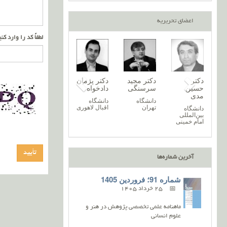
اعضای تحریریه
لطفاً کد را وارد کن
دکتر
دکتر نغمه
دکتر پریسا
دکتر
دکتر مجید
د
روح‌اله
خرازیان
آروند
حسین
سرسنگی
د
رحیمی
مدی
دانشگاه
دانشگاه
دانشگاه
د
زنجان
گیلان
تهران
ا
دانشگاه
دانشگاه
مازندران
بین‌المللی
امام خمینی
آخرین شماره‌ها
شماره 91؛ فروردین 1405
25 خرداد 1405
ماهنامه علمی تخصصی پژوهش در هنر و
علوم انسانی