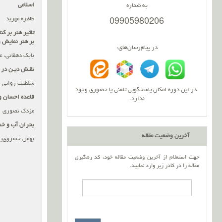
اسلامی
به شماره
09905980206
طاهره مهربد
تاثیر هنر بر 
بر هنر نمایش 
در پیام‌رسان‌های:
بابک دهقانی، ع
نقـش دیـن در 
سلطنت روایی
در این دوره امکان پاسخگویی تلفنی یا حضوری وجود
قاعده احسان و
ندارد.
مزدک نصوری
بحران آب و خش
آخرین وضعیت مقاله
بهمن خسروی‌پو
جهت استعلام از آخرین وضعیت مقاله خود، کد رهگیری
مقاله را در کادر زیر وارد نمایید.