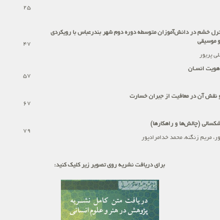
25
کنترل خشم در دانش‌آموزان متوسطه دوره دوم شهر بندرعباس با رویکردی
و موسیقی
47
لی پریور
هویت انسـان
57
 نقش آن در معافیت از جبران خسارت
67
کسالی (چالش‌ها و راهکارها)
79
ر، مریم زنگنه، محمد خدامرادپور
برای دریافت نشریه روی تصویر زیر کلیک کنید: