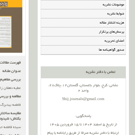
موضوعات نشریه
ضوابط نشریه
هزینه انتشار مقاله
پرسش‌های پرتکرار
اعضای تحریریه
صدور گواهینامه ها
فهرست مقالات
عنـوان مقـاله
تماس با دفتر نشریه
بررسی مفاهیم 
نشانی: کرج، بلوار باغستان، گلستان12، پلاک28،
عطیه دهقان زاد
واحد 2
مطالعه و بررسی
Shij.journals@gmail.com
فاطمه بیدبرگ،
مقایسه ساختاری
پاسخگویی:
بکتاش؛ شیدوش 
از تاریخ 5 اسفند 1404 تا 15 فروردین 1405
سیده فاطمه حس
ارتباط با دفتر نشریه صرفا از طریق رایانامه یا پیام