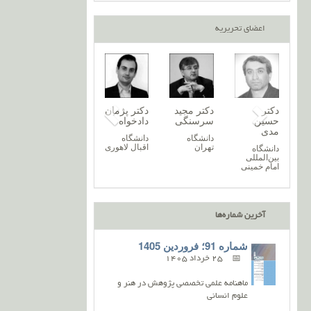
اعضای تحریریه
کتر
دکتر نغمه
دکتر پریسا
دکتر
دکتر مجید
دک
وح‌اله
خرازیان
آروند
حسین
سرسنگی
دا
حیمی
مدی
دانشگاه
دانشگاه
دانشگاه
دان
زنجان
گیلان
تهران
اقب
انشگاه
دانشگاه
ازندران
بین‌المللی
امام خمینی
آخرین شماره‌ها
شماره 91؛ فروردین 1405
25 خرداد 1405
ماهنامه علمی تخصصی پژوهش در هنر و
علوم انسانی