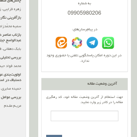
چالش
های منطق
به شماره
زهره فزایبی، 
09905980206
بازآفرینی نگاره
سمیه محمّدزاد
در پیام‌رسان‌های:
بازتاب عناصر 
عبدالواسع جبل
بابک دهقانی، ف
در این دوره امکان پاسخگویی تلفنی یا حضوری وجود
بررسی تحلیلی 
ندارد.
محمد فواد حی
اولویت
بندی عو
دستباف در است
آخرین وضعیت مقاله
حمیده صابری، 
جهت استعلام از آخرین وضعیت مقاله خود، کد رهگیری
بررسی عوامل ا
مقاله را در کادر زیر وارد نمایید.
مریـم مقـدم