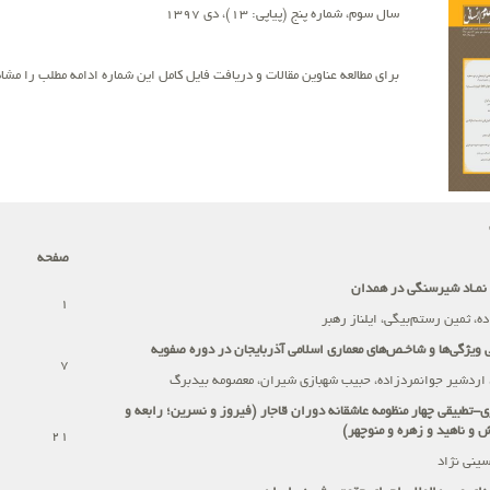
سال سوم، شماره پنج (پیاپی: 13)، دی 1397
برای مطالعه عناوین مقالات و دریافت فایل کامل این شماره ادامه مطلب را مشاه
صفحه
نمـاد شیرسنگی در همدان
1
ه، ثمین رستم‌بیگی، ایلناز رهبر
 ویژگی‌ها و شاخـص‌های معماری اسلامی آذربایجان در دوره صفویه
7
 اردشیر جوانمردزاده، حبیب شهبازی شیران، معصومه بیدبرگ
-تطبیقی چهار منظومه عاشقانه دوران قاجار (فیروز و نسرین؛ رابعه و
و ناهید و زهره و منوچهر)
21
ینی نژاد