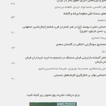
ه
ای و بین
المللی اجرای حقوق بشر در ایران
39
زهرا قاسمی، محمدجواد ایزدی، فاطمه بیرجندی
های نسخۀ خطّی منظومۀ ورقه و گلشاه
53
ه مقدم
داستان حضرت یوسف (ع) در هنر شاعران قرن ششم (جمال‌الدین اصفهانی،
ی، حسن غزنوی، انوری)
61
ریده انصاری
مصادیق سودگرایی اخلاقی در گلستان سعدی
73
دری
امل آمیخته
بازاریابی فرش
دستباف در تصمیم به خرید خریداران فرش
ان کرمان
79
علی وندشعاری، محمدرضا نوروزی، علیرضا عبدالحسینی‌خلیق
جتماعی موثر بر شکل‌گیری کلیشه‌های جنسیتی
91
برای دریافت نشریه روی تصویر زیر کلیک کنید: