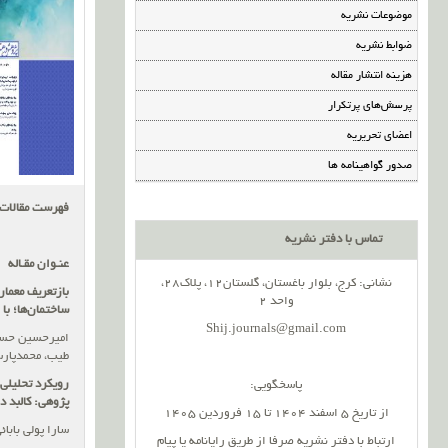
موضوعات نشریه
ضوابط نشریه
هزینه انتشار مقاله
پرسش‌های پرتکرار
اعضای تحریریه
صدور گواهینامه ها
فهرست مقالات
تماس با دفتر نشریه
عنـوان مقـاله
نشانی: کرج، بلوار باغستان، گلستان12، پلاک28،
بازتعریف معمار
واحد 2
ساختمان‌ها؛ با
Shij.journals@gmail.com
امیرحسین حسن 
طیب، محمدپارس
رویکرد تحلیلی 
پاسخگویی:
پژوهی: کالبد 
از تاریخ 5 اسفند 1404 تا 15 فروردین 1405
سارا پولی بابا
ارتباط با دفتر نشریه صرفا از طریق رایانامه یا پیام