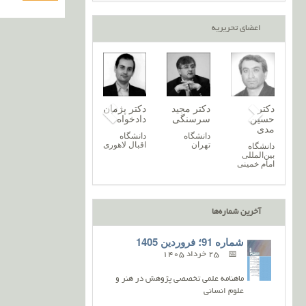
اعضای تحریریه
تر
دکتر نغمه
دکتر پریسا
دکتر
دکتر مجید
دکتر
‌اله
خرازیان
آروند
حسین
سرسنگی
دادخ
یمی
مدی
دانشگاه
دانشگاه
دانشگاه
دانش
زنجان
گیلان
تهران
اقبال
شگاه
دانشگاه
ندران
بین‌المللی
امام خمینی
آخرین شماره‌ها
شماره 91؛ فروردین 1405
25 خرداد 1405
ماهنامه علمی تخصصی پژوهش در هنر و
علوم انسانی