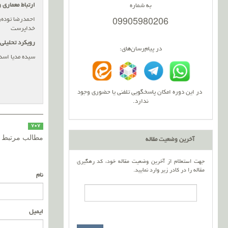
ارتباط معماری 
به شماره
09905980206
احمدرضا توده‌ر
خداپرست
رویکرد تحلیلی 
در پیام‌رسان‌های:
سیده مدیا اسد
در این دوره امکان پاسخگویی تلفنی یا حضوری وجود
ندارد.
707
مطالب مرتبط
آخرین وضعیت مقاله
جهت استعلام از آخرین وضعیت مقاله خود، کد رهگیری
مقاله را در کادر زیر وارد نمایید.
نام
ایمیل