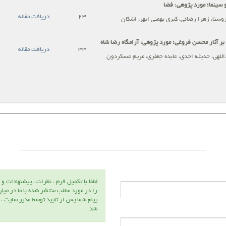
و سینما؛ مورد پژوهی: فضا
23
دریافت مقاله
وستا، زهرا رضائی، کبری بهمنی ابهر، اشکان
بر آثار محسن فروغی؛ مورد پژوهی: آرامگاه رضا شاه
33
دریافت مقاله
اللهی، حدیثه احدی، عابده جعفری، مریم عسکردون
لطفا با تكميل فرم ، نظرات ، پيشنهادات و 
را در مورد مطلب منتشر شده با ما در ميا
پيام شما پس از تاييد توسط مدير سايت ،
شد.