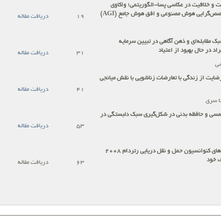
یت و خلاقیت در عکاسی پسا-الگوریتمی؛ واکاوی
صص‌گرایی هوش مصنوعی و افق هوش جامع (
AGI
)
19
دریافت مقاله
 مقابله‌ای و ذهن آگاهی در تبیین سرمایه
اد در حال بهبود از اعتیاد
31
دریافت مقاله
شی
ضایت از زندگی با تعارضات زناشویی با نقش میانجی
41
دریافت مقاله
ا سری
مسی و حافظه بدنی در شکل‌گیری سبک دلبستگی در
53
دریافت مقاله
های کنوانسیون حمل و نقل دریایی رتردام 2008
ف خود
63
دریافت مقاله