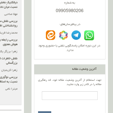
دیالکتیکِ عامل
به شماره
نسبت میان تخ
09905980206
مهلا صاحبی
بررسی نقش سبک
در پیام‌رسان‌های:
روانشناختی افر
محمدرضا قری
بررسی رابطه ر
هوش معنوی
در این دوره امکان پاسخگویی تلفنی یا حضوری وجود
ندارد.
زهرا برزگر یکت
نقش خاطرات ل
بزرگسالی
آخرین وضعیت مقاله
زهرا کریمیان
بررسی نوآوری
جهت استعلام از آخرین وضعیت مقاله خود، کد رهگیری
نسبت به اسلا
مقاله را در کادر زیر وارد نمایید.
میترا نامی