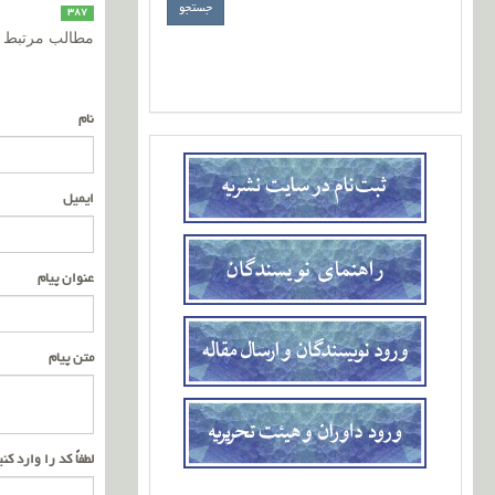
387
مطالب مرتبط
نام
ایمیل
عنوان پیام
متن پیام
لطفاً کد را وارد کن