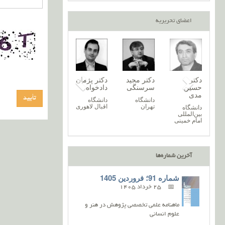
اعضای تحریریه
تر
دکتر نغمه
دکتر پریسا
دکتر
دکتر مجید
دکتر
‌اله
خرازیان
آروند
حسین
سرسنگی
دادخ
یمی
مدی
دانشگاه
دانشگاه
دانشگاه
دانش
زنجان
گیلان
تهران
اقبال
شگاه
دانشگاه
ندران
بین‌المللی
امام خمینی
آخرین شماره‌ها
شماره 91؛ فروردین 1405
25 خرداد 1405
ماهنامه علمی تخصصی پژوهش در هنر و
علوم انسانی