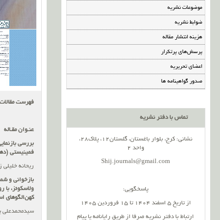
موضوعات نشریه
ضوابط نشریه
هزینه انتشار مقاله
پرسش‌های پرتکرار
اعضای تحریریه
صدور گواهینامه ها
فهرست مقالات
تماس با دفتر نشریه
عنـوان مقـاله
نشانی: کرج، بلوار باغستان، گلستان12، پلاک28،
بررسی بازنمای
واحد 2
فمینیستی (دهه 60 و 70 میل
Shij.journals@gmail.com
ریحانه خلیلی ز
بازخوانی و شم
ولاسکوئز، با ر
پاسخگویی:
کهن‌الگوهای ا
از تاریخ 5 اسفند 1404 تا 15 فروردین 1405
سیدمحمدعلی ی
ارتباط با دفتر نشریه صرفا از طریق رایانامه یا پیام