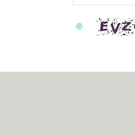
 پژمان
واه
گاه
 لاهوری