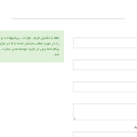
لطفا با تكميل فرم ، نظرات ، پيشنهادات و 
را در مورد مطلب منتشر شده با ما در ميا
پيام شما پس از تاييد توسط مدير سايت ،
شد.
ید.