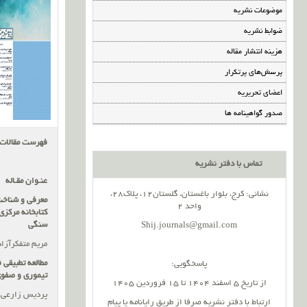
موضوعات نشریه
ضوابط نشریه
هزینه انتشار مقاله
پرسش‌های پرتکرار
اعضای تحریریه
صدور گواهینامه ها
فهرست مقالات
تماس با دفتر نشریه
عنـوان مقـاله
نشانی: کرج، بلوار باغستان، گلستان12، پلاک28،
معرفی و شناخت
واحد 2
کتابخانه مرکز
سنگی
Shij.journals@gmail.com
مریم متفکرآزاد
مطالعه تطبیقی
پاسخگویی:
تیموری و صفو
از تاریخ 5 اسفند 1404 تا 15 فروردین 1405
پردیس زارعی، 
ارتباط با دفتر نشریه صرفا از طریق رایانامه یا پیام