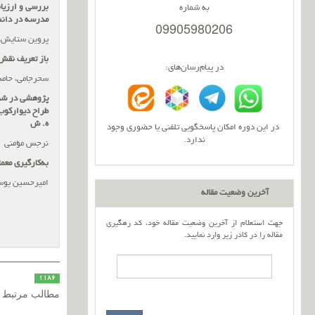
بررسی و ارزیاب
به شماره
مدرسه در دانش
09905980206
پروین ستایش، 
باز تعریف نقش 
در پیام‌رسان‌های:
سحرجامی، حامد
پژوهشی در شنا
ه. ش
در این دوره امکان پاسخگویی تلفنی یا حضوری وجود
ندارد.
نرجس مؤمنی
به‌کارگیری معم
امیرحسین یوسف
آخرین وضعیت مقاله
جهت استعلام از آخرین وضعیت مقاله خود، کد رهگیری
مقاله را در کادر زیر وارد نمایید.
1186
مطالب مرتبط