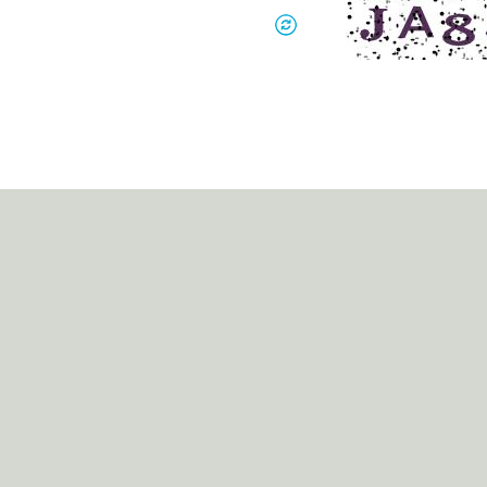
مان
هوری