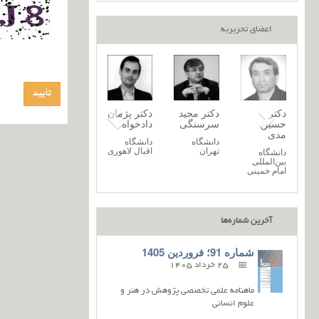
اعضای تحریریه
دکتر نغمه
دکتر پریسا
دکتر
دکتر مجید
دکتر پژ
ه
خرازیان
آروند
حسین
سرسنگی
دادخواه
مدی
دانشگاه
دانشگاه
دانشگاه
دانشگاه
زنجان
گیلان
تهران
اقبال لا
ه
دانشگاه
ن
بین‌المللی
امام خمینی
آخرین شماره‌ها
شماره 91؛ فروردین 1405
25 خرداد 1405
ماهنامه علمی تخصصی پژوهش در هنر و
علوم انسانی