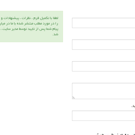
لطفا با تكميل فرم ، نظرات ، پيشنهادات و 
را در مورد مطلب منتشر شده با ما در ميا
پيام شما پس از تاييد توسط مدير سايت ،
شد.
ید.