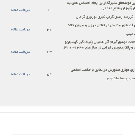
ی مؤلفه‌های تأثیرگذار بر ایجاد احساس تعلق به
‌آموزان مقطع ابتدایی
19
دریافت مقاله
فرزانه رعدی گرمی، کبری نوروزی گرجان
فضاهای بینابینی در تعامل درون و بیرون خانه
31
دریافت مقاله
 بیتی
خت موشق آبرام آبراهامیان (میشا گیراگوسیان)
طراح دیوارکوب و پلاکاردنویس ایرانی در سال‌های 1340- 1310
43
دریافت مقاله
اری مجازی متاورس در تطابق با حکمت اسلامی
54
دریافت مقاله
ی، پریسا هاشم‌پور